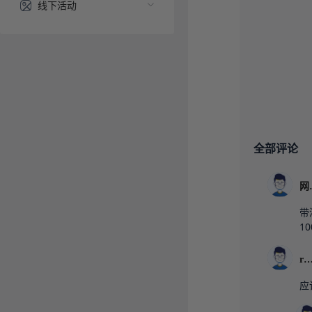
线下活动
全部评论
带
1
roun
应