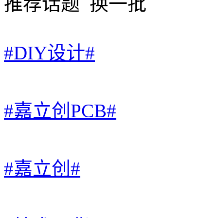
推荐话题
换一批
#DIY设计#
#嘉立创PCB#
#嘉立创#