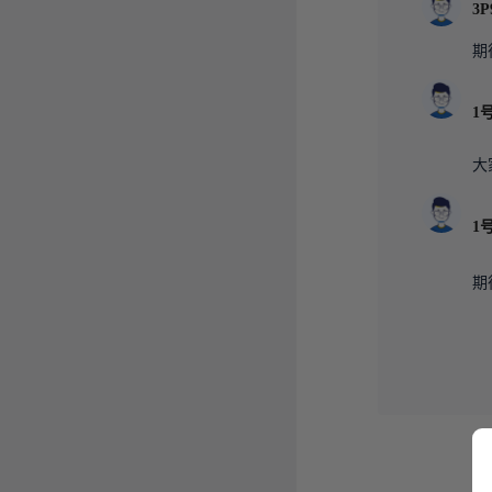
期
大
期