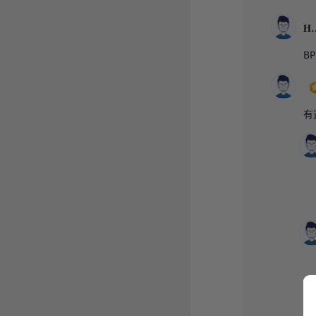
Hw
BP
有