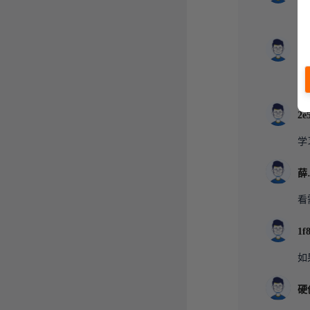
可
春
FA
学
薛
看
如