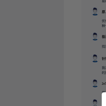
易
优
种
找
我
的
学