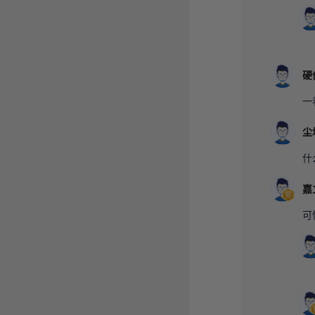
一
尘
什
嘉
可