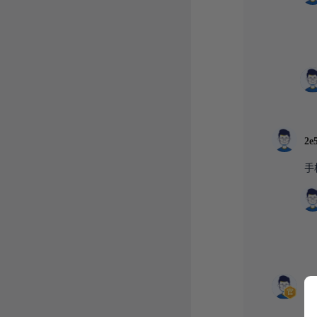
手
嘉
这