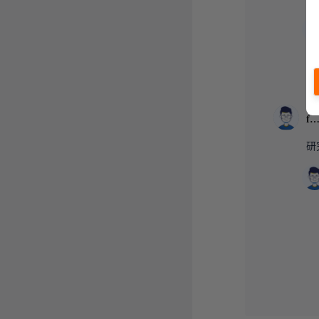
fly
研