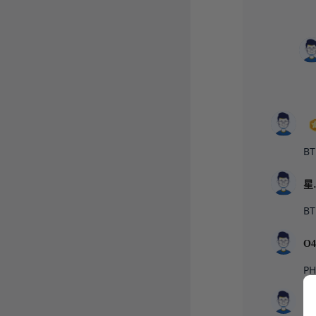
BT
B
P