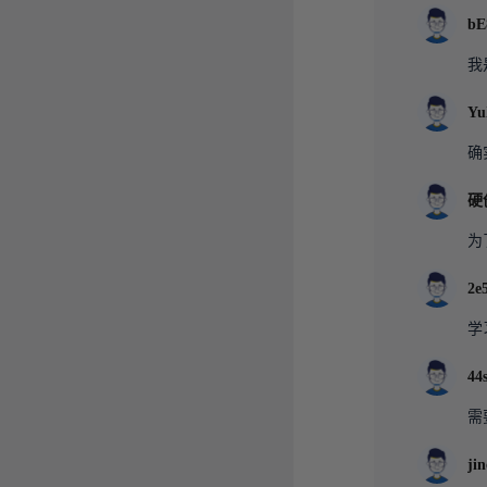
bE
我
Yu
确
为
2e
学
44
需
ji