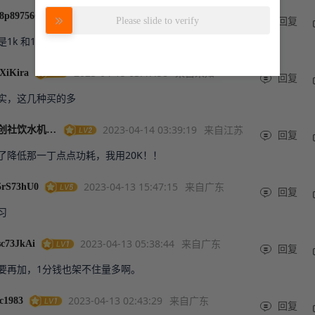
努力加载中
2023-04-16 15:29:33
来自陕西
8p89756G
Please slide to verify
回复
是1k 和100k 的比较多
2023-04-15 03:47:58
来自未知
XiKira
回复
实，这几种买的多
2023-04-14 03:39:19
来自江苏
硬创社饮水机管理员
回复
了降低那一丁点点功耗，我用20K！！
2023-04-13 15:47:15
来自广东
5rS73hU0
回复
习
2023-04-13 05:38:44
来自广东
sc73JkAi
回复
要再加，1分钱也架不住量多啊。
2023-04-13 02:43:29
来自广东
nc1983
回复