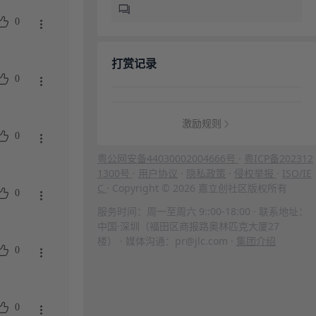
0
打赏记录
0
激励规则
0
粤公网安备44030002004666号
·
粤ICP备202312
1300号
·
用户协议
·
隐私政策
·
侵权举报
·
ISO/IE
C
· Copyright © 2026 嘉立创社区版权所有
0
服务时间：周一至周六 9::00-18:00 · 联系地址：
中国·深圳（福田区商报路奥林匹克大厦27
楼） · 媒体沟通：pr@jlc.com ·
集团介绍
0
0