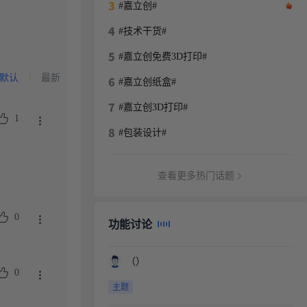
#嘉立创#
#技术干货#
#嘉立创免费3D打印#
默认
最新
#嘉立创纸盒#
#嘉立创3D打印#
1
#包装设计#
查看更多热门话题
0
功能讨论
（）
0
主题