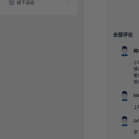
线下活动
全部评论
网
小
弹
晕
常
HM
上
2e
学