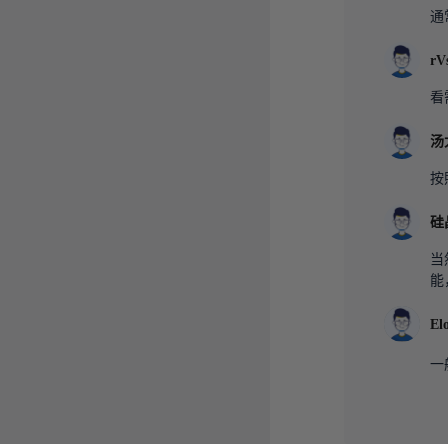
通
rV
看
汤
按
硅
当
能
El
一