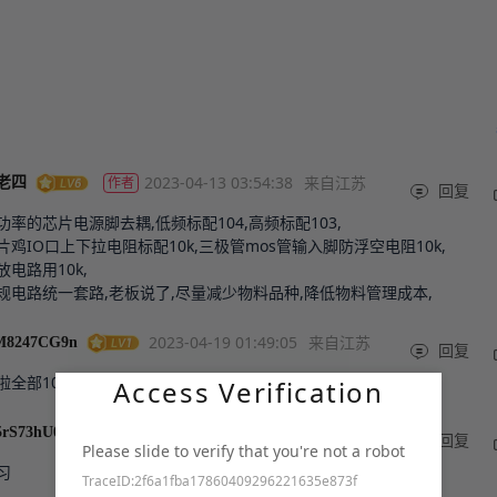
2023-04-13 03:54:38
来自江苏
作者
老四
回复
功率的芯片电源脚去耦,低频标配104,高频标配103,

片鸡IO口上下拉电阻标配10k,三极管mos管输入脚防浮空电阻10k,

放电路用10k,

规电路统一套路,老板说了,尽量减少物料品种,降低物料管理成本,
2023-04-19 01:49:05
来自江苏
8247CG9n
回复
啦全部10k，好像默认一样
Access Verification
2023-04-18 16:02:12
来自广东
5rS73hU0
回复
Please slide to verify that you're not a robot
习
TraceID:2f6a1fba17860409296221635e873f