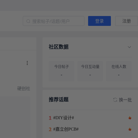
登录
注册
社区数据
今日帖子
今日互动量
在线人数
-
-
-
硬创社
帖子总量
用户总量
-
-
推荐话题
换一批
#DIY设计#
#嘉立创PCB#