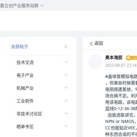
嘉立创产业服务站群
返回
全部帖子
奥本海胆
技术交流
2023-08-07 23:14
电子产业
#晶体管模拟电路
，但某些时候需
机械产业
电阻搭建差放，电
场合搞不定。利
工业软件
用该电路，该电
蓝线0-12-36
非技术讨论区
  运放选取讲究，不是随便一个OPamp就能胜任。输入共模电压应支持接近高侧VCC甚至超过VCC，这意味着输入级应为
NPN or N
晒单专区
CC也能贴近VEE
种东西合适的不得