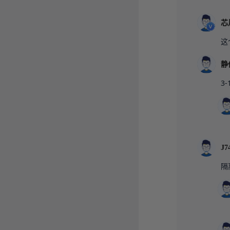
芯
这
静
3
J7
隔