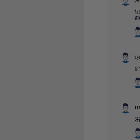
p8
拷
铜
Ty
多
11
好