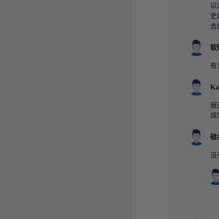
以
史
去
软
有
Ka
我
焊
硅
没