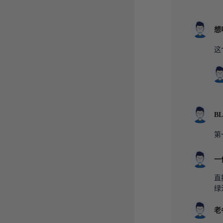
想
这
B
第
一
直
绿