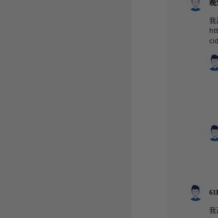
晚
我
ht
ci
61
我