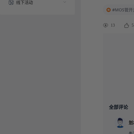
线下活动
#MOS管开
13
5
全部评论
划
先