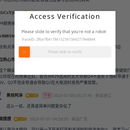
2023-07-04 03:55:20
来自广东
GCxYjKNs
Access Verification
W4替换掉R28的位置，按键再接地就好了
Please slide to verify that you're not a robot
2023-07-03 02:57:55
来自广东
V80BY664
TraceID: 2f6a1fb417861323673842779e8844
努力加载中
法有点多  可以把三极管那边的电路全部去掉     开关加在mos管那边
Please slide to verify
2023-07-03 00:38:30
来自亚太地区
位热心市民
这个确实把简单的事情复杂化了，只需要把Q2的G极对USB_5V接按键就
比你现在的效果还好。首先你R29选用的太大导致Q4不是处于饱和导通于
5V，Q2不完全导通会导致Q2在大电流时发热严重烧管。
2023-07-03 03:27:45
来自浙江
作者
黑核阿泽
这么一说，还真是简单问题复杂化了
2023-07-01 04:20:35
来自广东
滴摸摸
承认我没太明白，可以画一下开关打开和关闭时的电流走向么，我学习一