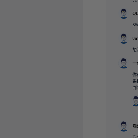
QE
S
8n
想
一
你
果
到
滴
我