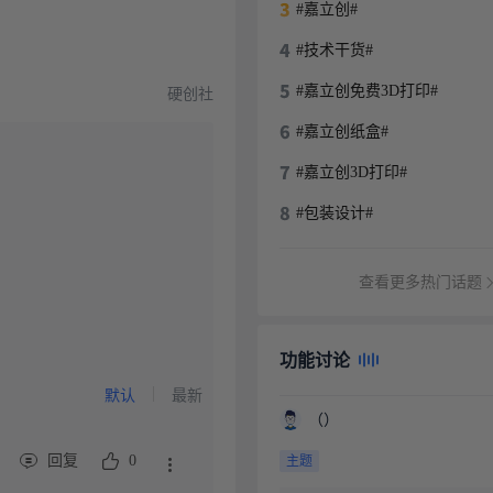
#嘉立创#
#技术干货#
硬创社
#嘉立创免费3D打印#
#嘉立创纸盒#
#嘉立创3D打印#
#包装设计#
查看更多热门话题
功能讨论
默认
最新
（）
主题
回复
0