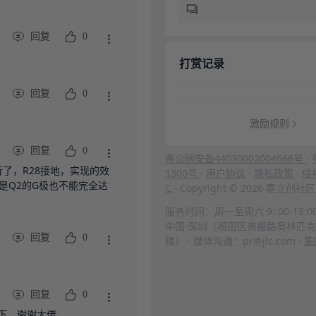
回复
0
打赏记录
回复
0
激励规则
回复
0
粤公网安备44030002004666号
·
行了，R28接地，实现的效
1300号
·
用户协议
·
隐私政策
·
侵
是Q2的G极也不能完全达
C
· Copyright © 2026 嘉立
服务时间：周一至周六 9::00-18:0
中国·深圳（福田区商报路奥林匹克
回复
0
楼） · 媒体沟通：pr@jlc.com ·
集
回复
0
下，谢谢大佬