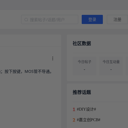
登录
注册
社区数据
今日帖子
今日互动量
-
-
；按下按键，MOS管不导通。
帖子总量
用户总量
-
-
推荐话题
#DIY设计#
#嘉立创PCB#